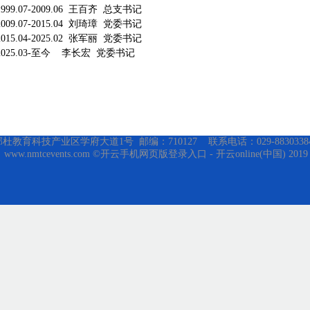
1999.07-2009.06 王百齐 总支书记
2009.07-2015.04 刘琦璋 党委书记
2015.04-2025.02 张军丽 党委书记
2025.03-至今 李长宏 党委书记
育科技产业区学府大道1号 邮编：710127 联系电话：029-88303384 传真
ww.nmtcevents.com ©开云手机网页版登录入口 - 开云online(中国) 2019 