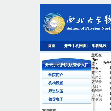
首页
开云手机网页
学科建设
版登录入口
您现在
的位
历任
置
：
开云手机网页版登录入口
首页
>
开云手
学院简介
机网页
版登录
机构设置
入口
>
领导班
师资队伍
子
>
历
领导班子
任书记
友情链接