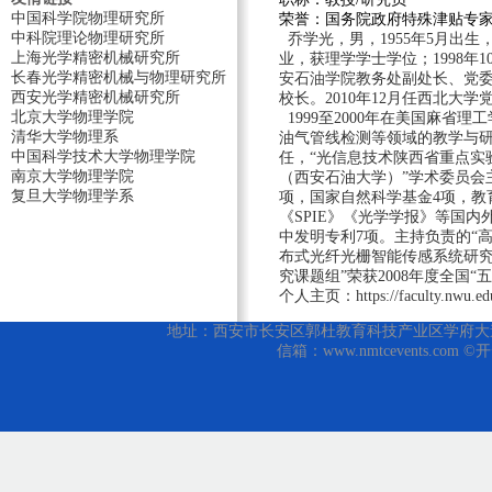
中国科学院物理研究所
荣誉：国务院政府特殊津贴专
中科院理论物理研究所
乔学光，男，1955年5月出生
上海光学精密机械研究所
业，获理学学士学位；1998
长春光学精密机械与物理研究所
安石油学院
教务处副处长、党
西安光学精密机械研究所
校长。2010年12月任西北大学
北京大学物理学院
1999至2000年在美国麻
清华大学物理系
油气管线检测等领域的教学与研
中国科学技术大学物理学院
任，“光信息技术陕西省重点实
南京大学物理学院
（西安石油大学）”学术委员会主
复旦大学物理学系
项，国家自然科学基金4项，教
《SPIE》《光学学报》等国内外
中发明专利7项。主持负责的“高
布式光纤光栅智能传感系统研究
究课题组”荣获2008年度全
个人主页：
https://faculty.nwu.ed
地址：西安市长安区郭杜教育科技产业区学府大道1号 邮编
信箱：www.nmtcevents.com 