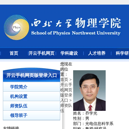
首页
开云手机网页
学科建设
人才培养
科学研
版登录入口
您现在
的位
置
：
开云手机网页版登录入口
首页
>
开云手
学院简介
机网页
版登录
机构设置
入口
>
师资队
师资队伍
伍
姓名：乔学光
领导班子
性别：男
部门：光电信息科学系
友情链接
职称：教授/研究员