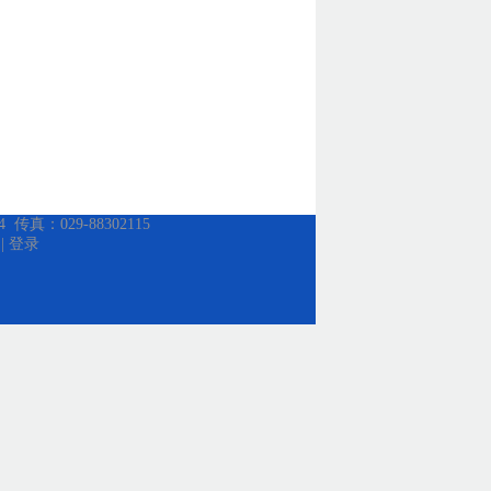
：029-88302115
|
登录