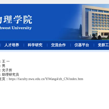
人才培养
科学研究
交流合作
仪器平台
党群工
：王 一
：男
：光子所
：助理研究员
主页：
https://faculty.nwu.edu.cn/YiWang4/zh_CN/index.htm