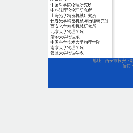
中国科学院物理研究所
中科院理论物理研究所
上海光学精密机械研究所
长春光学精密机械与物理研究所
西安光学精密机械研究所
北京大学物理学院
清华大学物理系
中国科学技术大学物理学院
南京大学物理学院
复旦大学物理学系
地址：西安市长安区郭杜教
信箱：w