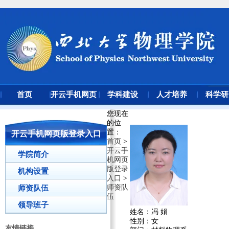
首页
开云手机网页
学科建设
人才培养
科学研
版登录入口
您现在
的位
置
：
开云手机网页版登录入口
首页
>
开云手
学院简介
机网页
版登录
机构设置
入口
>
师资队
师资队伍
伍
领导班子
姓名：
冯 娟
性别：
女
友情链接