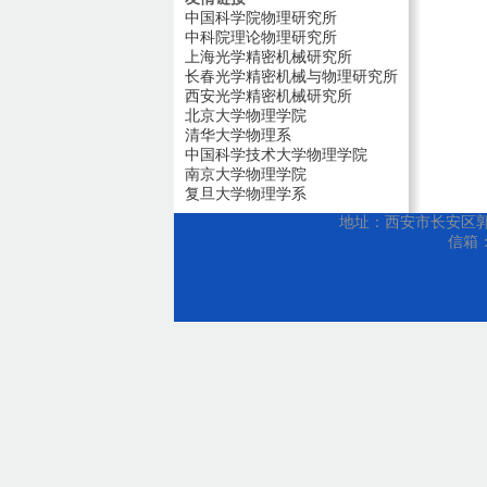
中国科学院物理研究所
中科院理论物理研究所
上海光学精密机械研究所
长春光学精密机械与物理研究所
西安光学精密机械研究所
北京大学物理学院
清华大学物理系
中国科学技术大学物理学院
南京大学物理学院
复旦大学物理学系
地址：西安市长安区郭杜教
信箱：w