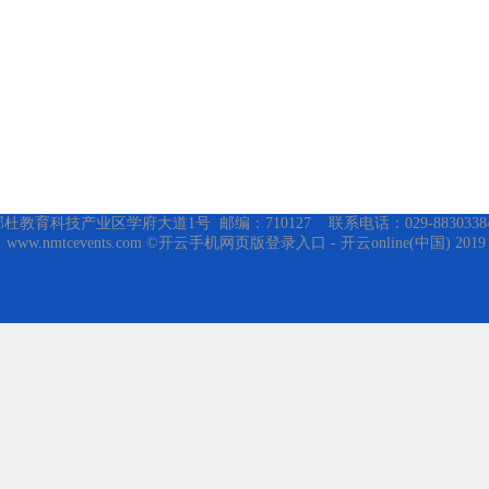
育科技产业区学府大道1号 邮编：710127 联系电话：029-88303384 传真
ww.nmtcevents.com ©开云手机网页版登录入口 - 开云online(中国) 2019 