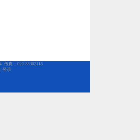
：029-88302115
|
登录