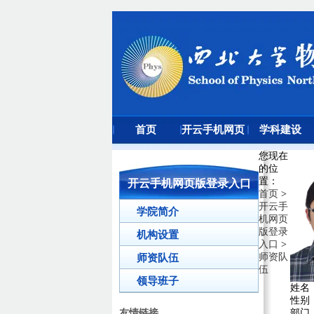
首页
开云手机网页
学科建设
版登录入口
您现在
的位
置
：
开云手机网页版登录入口
首页
>
开云手
学院简介
机网页
版登录
机构设置
入口
>
师资队
师资队伍
伍
领导班子
姓名
性别
部门
友情链接