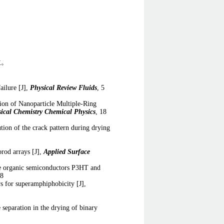
位。
ailure [J],
Physical Review Fluids
, 5
tion of Nanoparticle Multiple-Ring
ical Chemistry Chemical Physics
, 18
tion of the crack pattern during drying
orod arrays [J],
Applied Surface
the organic semiconductors P3HT and
28
ys for superamphiphobicity [J],
 separation in the drying of binary