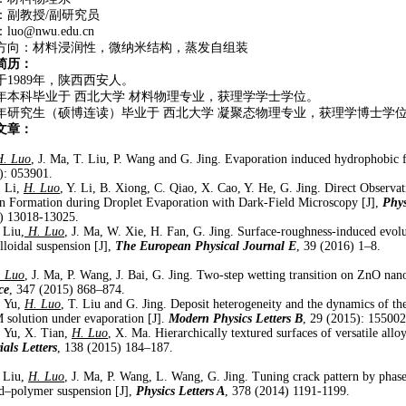
：副教授/副研究员
uo@nwu.edu.cn
方向：材料浸润性，微纳米结构，蒸发自组装
简历：
于1989年，陕西西安人。
11年本科毕业于 西北大学 材料物理专业，获理学学士学位。
16年研究生（硕博连读）毕业于 西北大学 凝聚态物理专业，获理学博士学
文章：
H. Luo
, J. Ma, T. Liu, P. Wang and G. Jing. Evaporation induced hydrophobic f
): 053901.
. Li,
H. Luo
, Y. Li, B. Xiong, C. Qiao, X. Cao, Y. He, G. Jing. Direct Observa
rn Formation during Droplet Evaporation with Dark-Field Microscopy [J],
Phys
) 13018-13025.
 Liu,
H. Luo
, J. Ma, W. Xie, H. Fan, G. Jing. Surface-roughness-induced evolu
lloidal suspension [J],
The European Physical Journal E
, 39 (2016) 1–8.
. Luo
, J. Ma, P. Wang, J. Bai, G. Jing. Two-step wetting transition on ZnO nan
ce
, 347 (2015) 868–874.
. Yu,
H. Luo
, T. Liu and G. Jing. Deposit heterogeneity and the dynamics of 
solution under evaporation [J].
Modern Physics Letters B
, 29 (2015): 15500
. Yu, X. Tian,
H. Luo
, X. Ma. Hierarchically textured surfaces of versatile allo
ials Letters
, 138 (2015) 184–187.
. Liu,
H. Luo
, J. Ma, P. Wang, L. Wang, G. Jing. Tuning crack pattern by phase
id–polymer suspension [J],
Physics Letters A
, 378 (2014) 1191-1199.