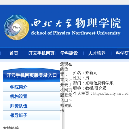
首页
开云手机网页
学科建设
人才培养
科学研
版登录入口
您现在
的位
姓名：齐新元
置
：
开云手机网页版登录入口
性别：男
首页
>
部门：光电信息科学系
开云手
学院简介
职称：教授/研究员
机网页
个人主页：
https://faculty.nwu.
版登录
机构设置
入口
>
师资队
师资队伍
伍
领导班子
友情链接