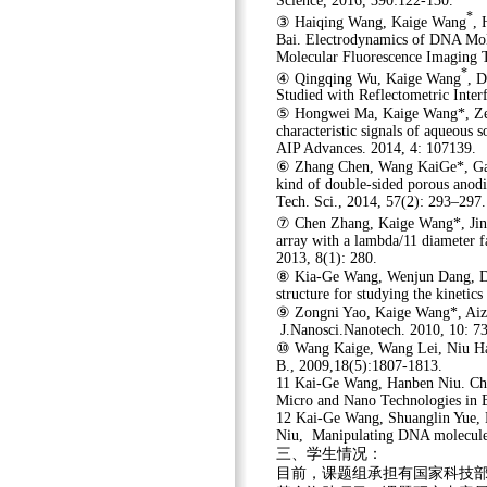
Science, 2016, 390:122-130.
*
③ Haiqing Wang, Kaige Wang
, 
Bai. Electrodynamics of DNA Mol
Molecular Fluorescence Imaging 
*
④ Qingqing Wu, Kaige Wang
, 
Studied with Reflectometric Inter
⑤ Hongwei Ma, Kaige Wang*, Zey
characteristic signals of aqueous 
AIP Advances. 2014, 4: 107139.
⑥ Zhang Chen, Wang KaiGe*, Gao
kind of double-sided porous anodi
Tech. Sci., 2014, 57(2): 293
–297.
⑦ Chen Zhang, Kaige Wang*, Jin
array with a lambda/11 diameter fa
2013, 8(1): 280.
⑧ Kia-Ge Wang, Wenjun Dang, Dan
structure for studying the kineti
⑨ Zongni Yao, Kaige Wang*, Aizi
J.Nanosci.Nanotech. 2010, 10: 7
⑩ Wang Kaige, Wang Lei, Niu Hanb
B., 2009,18(5):1807-1813.
11 Kai-Ge Wang, Hanben Niu. Cha
Micro and Nano Technologies in 
12 Kai-Ge Wang, Shuanglin Yue,
Niu, Manipulating DNA molecules 
三、
学生情况：
目前，课题组承担有
国家
科技