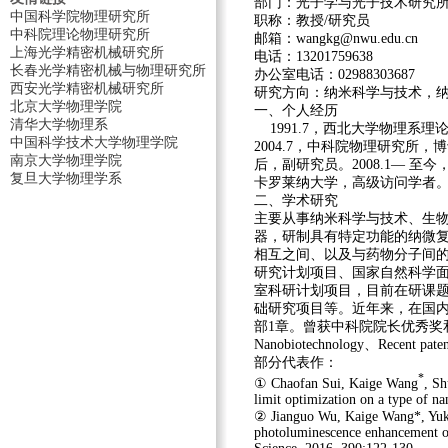
部门：
光子学与光子技术研究
中国科学院物理研究所
职称：
教授/研究员
中科院理论物理研究所
邮箱：
wangkg@nwu.edu.cn
上海光学精密机械研究所
电话：
13201759638
长春光学精密机械与物理研究所
办公室电话：
02988303687
西安光学精密机械研究所
研究方向：
纳米科学与技术，
北京大学物理学院
一、
个人经历
清华大学物理系
1991.7
，西北大学物理系理论
中国科学技术大学物理学院
2004.7
，中科院物理研究所，博士后
南京大学物理学院
后
，副研究员
。2008.1
— 至今
复旦大学物理学系
卡罗莱纳大学
，
高
级
访
问学者
二、
学术研究
主要从事纳米科学与技术、生
器，研制具有特定功能的纳微
相互之间、以及与药物分子间
研究计划项目、国家自然科学
室科研计划项目，目前在研课
础研究项目
等。近年来，在国
部
1
章。曾
获中科院院长优秀奖
Nanobiotechnology
、Recent paten
部分代表作：
*
① Chaofan Sui, Kaige Wang
, Sh
limit optimization on a type of 
② Jianguo Wu, Kaige Wang*, Yuk
photoluminescence enhancement o