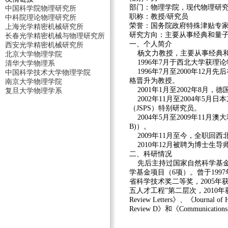
部门：
物理学院，现代物理研
中国科学院物理研究所
职称：
教授/研究员
中科院理论物理研究所
荣誉：
国务院政府特殊津贴专
上海光学精密机械研究所
研究方向：
主要从事经典和量
长春光学精密机械与物理研究所
一、个人简介
西安光学精密机械研究所
杨文力教授，主要从事经典和
北京大学物理学院
1996年7月于西北大学获理
清华大学物理系
1996年7月至2000年12
中国科学技术大学物理学院
格晋升为教授。
南京大学物理学院
2001年1月至2002年8月
复旦大学物理学系
2002年11月至2004年5月日本京都大学
（JSPS）特别研究员。
2004年5月至2009年11月澳大利亚昆士
B)）。
2009年11月至今，全职回
2010年12月被聘为博士生导
二、科研情况
先后主持过国家自然科学基金(
学基金项目（6项）。曾于199
省科学技术奖二等奖，2005年
五人才工程”第二层次，2010年
Review Letters》、《Journal of
Review D》和《Communicatio