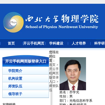
首页
开云手机网页
学科建设
人才培养
科学研
版登录入口
您现在
的位
置
：
开云手机网页版登录入口
首页
>
开云手
学院简介
机网页
版登录
机构设置
入口
>
师资队
师资队伍
伍
姓名：乔学光
领导班子
性别：男
部门：光电信息科学系
友情链接
职称：教授/研究员