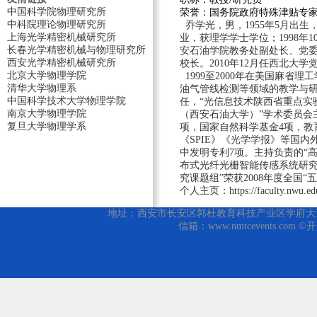
中国科学院物理研究所
荣誉：国务院政府特殊津贴专
中科院理论物理研究所
乔学光，男，1955年5月出生
上海光学精密机械研究所
业，获理学学士学位；1998
长春光学精密机械与物理研究所
安石油学院
教务处副处长、党
西安光学精密机械研究所
校长。2010年12月任西北大学
北京大学物理学院
1999至2000年在美国麻
清华大学物理系
油气管线检测等领域的教学与研
中国科学技术大学物理学院
任，“光信息技术陕西省重点实
南京大学物理学院
（西安石油大学）”学术委员会主
复旦大学物理学系
项，国家自然科学基金4项，教
《SPIE》《光学学报》等国内外
中发明专利7项。主持负责的“高
布式光纤光栅智能传感系统研究
究课题组”荣获2008年度全
个人主页：
https://faculty.nwu.ed
地址：西安市长安区郭杜教育科技产业区学府大道1号 邮编
信箱：www.nmtcevents.com 