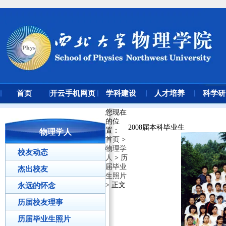
首页
开云手机网页
学科建设
人才培养
科学研
版登录入口
您现在
的位
2008届本科毕业生
置
：
物理学人
首页
>
物理学
校友动态
人
>
历
届毕业
杰出校友
生照片
> 正文
永远的怀念
历届校友理事
历届毕业生照片