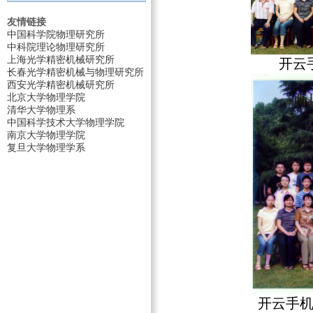
友情链接
中国科学院物理研究所
中科院理论物理研究所
上海光学精密机械研究所
开云
长春光学精密机械与物理研究所
西安光学精密机械研究所
北京大学物理学院
清华大学物理系
中国科学技术大学物理学院
南京大学物理学院
复旦大学物理学系
开云手机