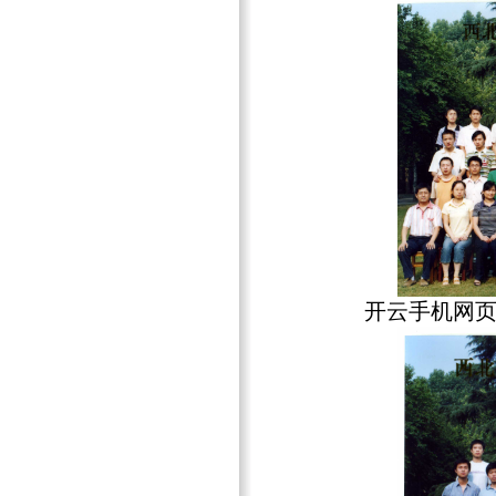
开云手机网页