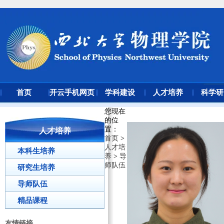
首页
开云手机网页
学科建设
人才培养
科学研
版登录入口
您现在
的位
置
：
人才培养
首页
>
人才培
本科生培养
养
>
导
师队伍
研究生培养
导师队伍
精品课程
友情链接