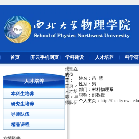
首页
开云手机网页
学科建设
人才培养
科学研
版登录入口
您现在
的位
姓名：苗 慧
置
：
人才培养
性别：男
首页
>
部门：材料物理系
人才培
本科生培养
职称：副教授
养
>
导
个人主页：
http://faculty.nwu.e
师队伍
研究生培养
导师队伍
精品课程
友情链接