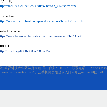
个人主页
https://faculty.nwu.edu.cn/YixuanZhou/zh_CN/index.htm
Researchgate
ttps://www.researchgate.net/profile/Yixuan-Zhou-13/research
Web of Science
ttps://webofscience.clarivate.cn/wos/author/record/J-2431-2017
ORCID
http://orcid.org/0000-0003-4984-2252
育科技产业区学府大道1号 邮编：710127 联系电话：029-88303384 传真
ww.nmtcevents.com ©开云手机网页版登录入口 - 开云online(中国) 2019 