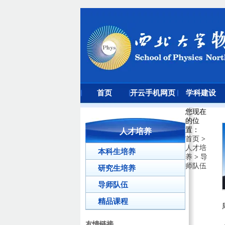
首页
开云手机网页
学科建设
版登录入口
您现在
的位
置
：
人才培养
首页
>
人才培
本科生培养
养
>
导
师队伍
研究生培养
导师队伍
精品课程
友情链接