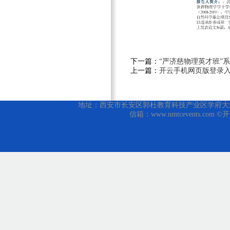
下一篇：
“严济慈物理英才班”
上一篇：
开云手机网页版登录入
地址：西安市长安区郭杜教育科技产业区学府大道1号 邮编
信箱：www.nmtcevents.com 