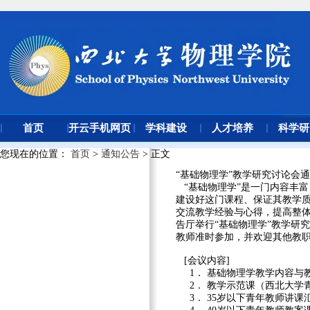
首页
开云手机网页
学科建设
人才培养
科学研
版登录入口
您现在的位置
：
首页
>
通知公告
> 正文
“基础物理学”教学研究讨论会
“基础物理学”是一门内容丰
建设好这门课程、保证其教学
交流教学经验与心得，提高整体教
告厅举行“基础物理学”教学研
教师准时参加，并欢迎其他教
[会议内容]
1． 基础物理学教学内容与
2． 教学示范课（西北大学
3． 35岁以下青年教师讲课