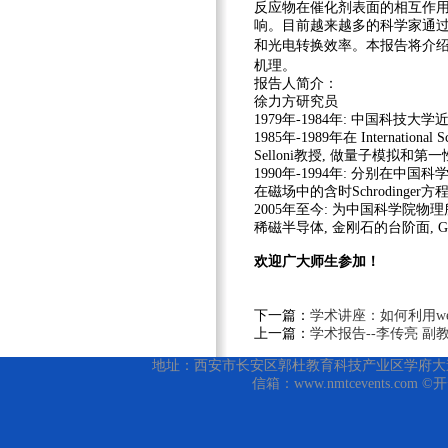
反应物在催化剂表面的相互作
响。
目前越来越多的科学家通
和光电转换效率。本报告将介
机理。
报告人简介：
徐力方
研究员
1979
年
-1984
年
:
中国科技大学
1985
年
-1989
年在
International S
Selloni
教授
,
做量子模拟和第一
1990
年
-1994
年
:
分别在中国科
在磁场中的含时
Schrodinger
方
2005
年至今
:
为中国科学院物理
稀磁半导体
,
金刚石的台阶面
, 
欢迎广大师生参加！
下一篇：
学术讲座：如何利用web 
上一篇：
学术报告--李传亮 副
地址：西安市长安区郭杜教育科技产业区学府大道1号 邮编
信箱：www.nmtcevents.com 