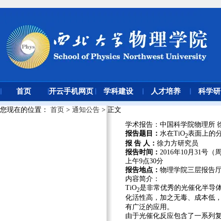
首页
开云手机网页
学科建设
人才培养
科学研
版登录入口
您现在的位置
：
首页
>
通知公告
> 正文
学术报告：中国科学院物理所 
报告题目：
水在TiO
表面上的
2
报 告 人：
徐力方研究员
报告时间：
2016年10月31号（
上午9点30分
报告地点：
物理学院三层报告
内容简介
：
TiO
是非常优秀的光催化半导
2
化活性高，加之无毒、成本低
有广泛的应用。
由于光催化反应包含了一系列