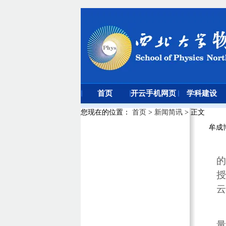
首页
开云手机网页
学科建设
版登录入口
您现在的位置
：
首页
>
新闻简讯
> 正文
牟成
的
授
云
量