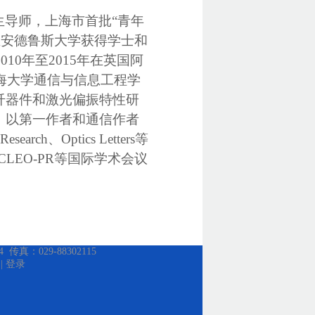
导师，上海市首批“青年
国圣安德鲁斯大学获得学士和
10年至2015年在英国阿
上海大学通信与信息工程学
纤器件和激光偏振特性研
。以第一作者和通信作者
Research、Optics Letters
等
LEO-PR
等国际学术会议
：029-88302115
|
登录