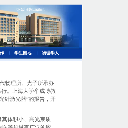
English
怀念旧版
作
学生园地
物理学人
现代物理所、光子所承办
举行。上海大学牟成博教
光纤激光器”的报告，开
。
借其体积小、高光束质
生医等领域有广泛的应