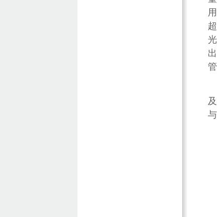
用
超
光
出
管
及
与