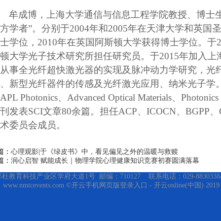
牟成博，上海大学通信与信息工程学院教授、博士生
方学者”。分别于2004年和2005年在天津大学和英
士学位，2010年在英国阿斯顿大学获得博士学位。于20
顿大学光子技术研究所担任研究员。于2015年加入
从事全光纤超快激光器的实现及脉冲动力学研究，光
、新型光纤器件的传感及光纤激光应用、纳米光子学
APL Photonics、Advanced Optical Materials、Photonics 
刊发表SCI文章80余篇。担任
ACP、ICOCN、BGPP、C
术委员会成员。
篇：
心理观影|于《绿皮书》中，看见偏见之外的温暖与救赎
篇：
润心启智 赋能成长｜物理学院心理健康知识竞赛初赛圆满落幕
育科技产业区学府大道1号 邮编：710127 联系电话：029-88303384 传真
ww.nmtcevents.com ©开云手机网页版登录入口 - 开云online(中国) 2019 