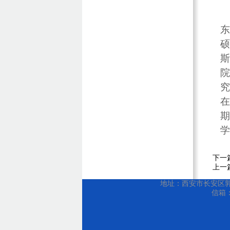
东
硕
斯
院
究
在
期
学
下一
上一
地址：西安市长安区郭杜教
信箱：w