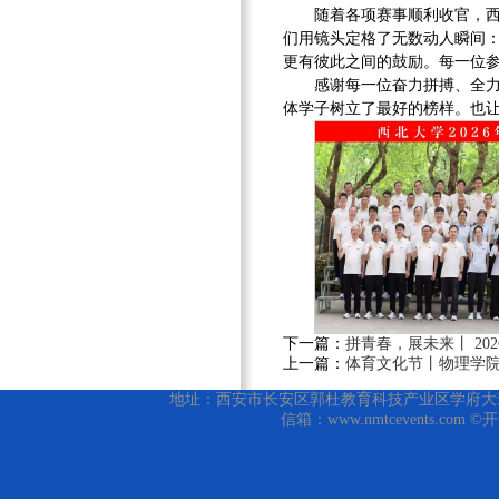
随着各项赛事顺利收官，西
们用镜头定格了无数动人瞬间
更有彼此之间的鼓励。每一位
感谢每一位奋力拼搏、全
体学子树立了最好的榜样。也让
下一篇：
拼青春，展未来丨 2
上一篇：
体育文化节丨物理学
地址：西安市长安区郭杜教育科技产业区学府大道1号 邮编
信箱：www.nmtcevents.com 