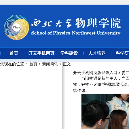
首页
开云手机网页
学科建设
人才培养
科学研
版登录入口
您现在的位置
：
首页
>
新闻简讯
> 正文
开云手机网页版登录入口团委
当旧物遇见新的主人，当回
物，好物不迷路”主题志愿活动
续传递。