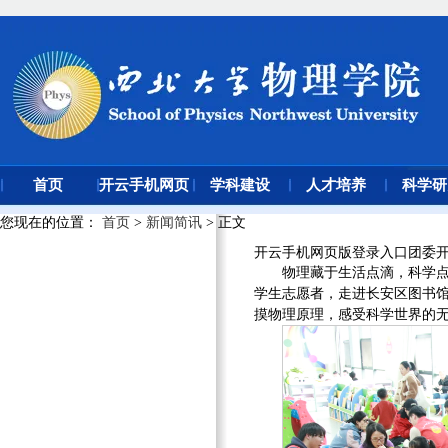
首页
开云手机网页
学科建设
人才培养
科学研
版登录入口
您现在的位置
：
首页
>
新闻简讯
> 正文
​开云手机网页版登录入口团委
物理藏于生活点滴，科学点
学生志愿者，走进长安区图书馆
摸物理原理，感受科学世界的