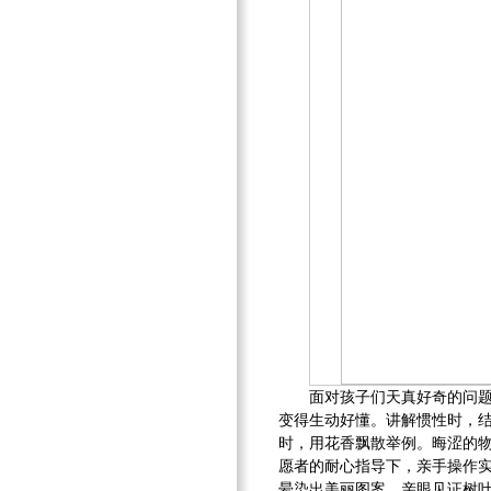
面对孩子们天真好奇的问
变得生动好懂。讲解惯性时，
时，用花香飘散举例。晦涩的
愿者的耐心指导下，亲手操作
晕染出美丽图案、亲眼见证树叶