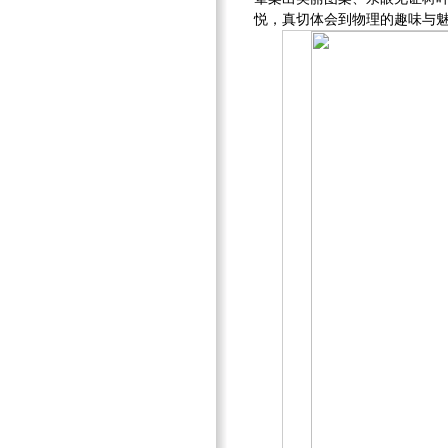
悦，真切体会到物理的趣味与