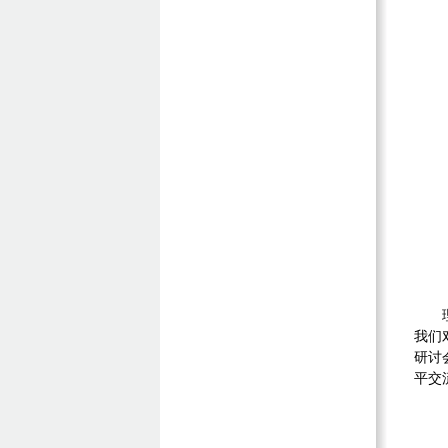
我们
研讨
平交