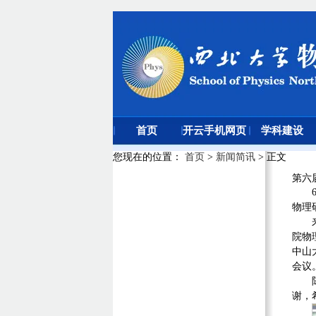
首页
开云手机网页
学科建设
版登录入口
您现在的位置
：
首页
>
新闻简讯
> 正文
第六
物理
院物
中山
会议
谢，