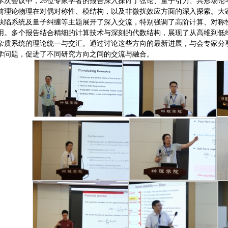
本次会议中，26位专家学者的报告深入探讨了弦论、量子引力、共形场论
前理论物理在对偶对称性、模结构，以及非微扰效应方面的深入探索。大家围绕
缺陷系统及量子纠缠等主题展开了深入交流，特别强调了高阶计算、对称
用。多个报告结合精细的计算技术与深刻的代数结构，展现了从高维到低维、从传统C
杂质系统的理论统一与交汇。通过讨论这些方向的最新进展，与会专家分
学问题，促进了不同研究方向之间的交流与融合。