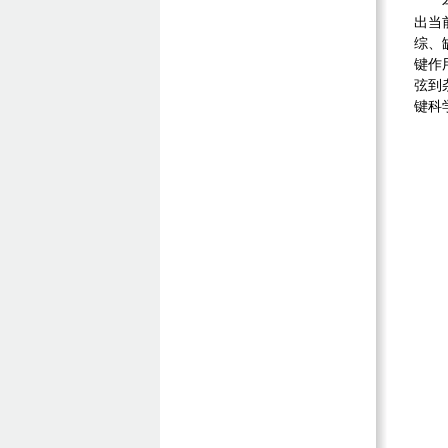
出当
综、
键作
弦到
键科