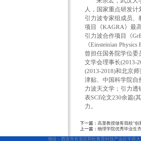
朱宗宏，武汉大
人，国家重点研发计
引力波专家组成员、
项目
《KAGRA》
最
引力波合作项目
《Gr
《Einsteinian Physics 
曾担任国务院学位委
文学会理事长
(2013-2
(2013-2018
)
和北京师
津贴、中国科学院自
力波天文学；引力透
表
SCI
论文
230
余篇(
力。
下一篇：
高显教授做客我校“创
上一篇：
物理学院优秀毕业生
地址：西安市长安区郭杜教育科技产业区学府大道1号 邮编