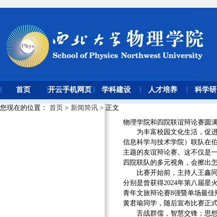
首页
开云手机网页
学科建设
人才培养
科学研
版登录入口
您现在的位置
：
首页
>
新闻简讯
> 正文
物理学院和四院联谊辩论赛圆
为丰富校园文化生活，促进
信息科学与技术学院）联队在伯
主题的友谊辩论赛。这不仅是
四院联队的多元视角，会擦出
比赛开始前，主持人王鑫
分别是曾获得2024年第八届
青年文旅辩论赛8强暨单场最
黄君瑜同学，随后宣布比赛正
舌战群儒，智慧交锋；思想