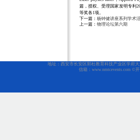
篇，授权、受理国家发明专利
2
等奖各
1
项。
下一篇：
杨钟健讲座系列学术活
上一篇：
物理论坛第六期
地址：西安市长安区郭杜教育科技产业区学府大道1号 邮编
信箱：www.nmtcevents.com 