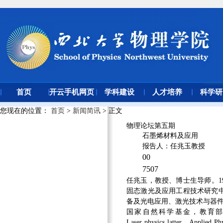
首页
开云手机网页
学科建设
人才培养
科学研
版登录入口
您现在的位置
：
首页
>
新闻简讯
> 正文
物理论坛第五期
石墨烯材料及应用
报告人：任兆玉教授
00
7507
任兆玉
，教授、博士生导师。
1
固态激光及应用工程技术研究
备及光电应用、激光技术与器
国家自然科学基金，教育
Laser physics latter
，
Applied Phy