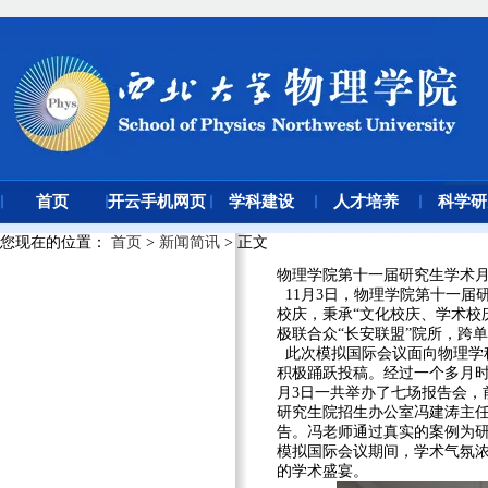
首页
开云手机网页
学科建设
人才培养
科学研
版登录入口
您现在的位置
：
首页
>
新闻简讯
> 正文
物理学院第十一届研究生学术
11月3日，物理学院第十一届
校庆，秉承“文化校庆、学术校
极联合众
“长安联盟
”
院所，
跨单
此次
模拟国际会议面向
物理学
积极
踊跃投稿。经过一个多月时
月
3
日一共举
办了七场报告会，
研究生院招生办公室
冯建涛主
告。冯老师通过真实的案例为
模拟国际会议期间，学术气氛
的学术盛宴。