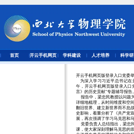
首页
开云手机网页
学科建设
人才培养
科学研
版登录入口
开云手机网页版登录入口党委
为
深入
学习
习近平总书记在
午，
开云手机网页版登录入口
言》的历史贡献”专题辅导报告
报告中，梁忠民教授以问题为
详细地梳理，从时间维度和空
翻旧世界、建立新世界而不息
史影响，着重分析了《共产党
展，再次强调了学习马克思和
党委负责人总结指出，梁忠民
课，使大家深刻理解马克思的