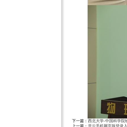
下一篇：
西北大学-中国科学院物
上一篇：
开云手机网页版登录