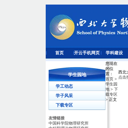
首页
开云手机网页
学科建设
版登录入口
您现在
的位
西北
置
：
学生园地
点击
首页
>
学生园
学工动态
地
>
下
载专区
学子风采
> 正文
下载专区
友情链接
中国科学院物理研究所