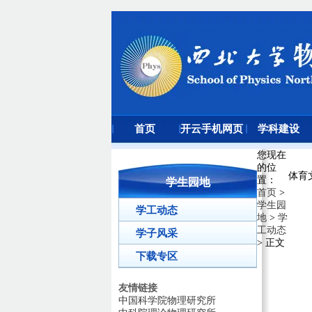
首页
开云手机网页
学科建设
版登录入口
您现在
的位
体育
置
：
学生园地
首页
>
学生园
学工动态
地
>
学
工动态
学子风采
> 正文
下载专区
友情链接
中国科学院物理研究所