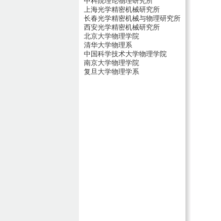
中科院理论物理研究所
上海光学精密机械研究所
长春光学精密机械与物理研究所
西安光学精密机械研究所
北京大学物理学院
清华大学物理系
中国科学技术大学物理学院
南京大学物理学院
复旦大学物理学系