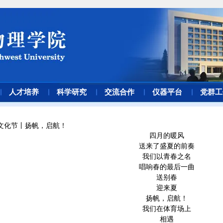
人才培养
科学研究
交流合作
仪器平台
党群工
文化节丨扬帆，启航！
四月的暖风
送来了盛夏的前奏
我们以青春之名
唱响春的最后一曲
送别春
迎来夏
扬帆，启航！
我们在体育场上
相遇