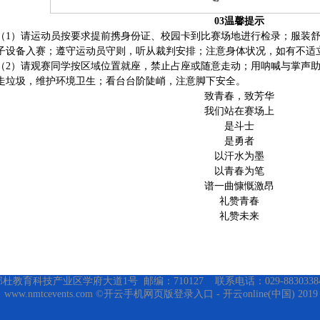
03温馨提示
（1）请运动员按要求提前携身份证、校园卡到比赛场地进行检录；服装
子设备入赛；遵守运动员守则，听从裁判安排；注意身体状况，如有不适
（2）请观赛同学按区域位置就座，禁止占座或随意走动；用呐喊与掌声
走垃圾，维护环境卫生；看台台阶陡峭，注意脚下安全。
致青春，致芳华
我们站在赛场上
是斗士
是勇者
以汗水为墨
以青春为笔
谱一曲慷慨激昂
礼赞青春
礼赞未来
育科技产业区学府大道1号 邮编：710127 联系电话：029-88303384 传真
ww.nmtcevents.com ©开云手机网页版登录入口 - 开云online(中国) 2019 