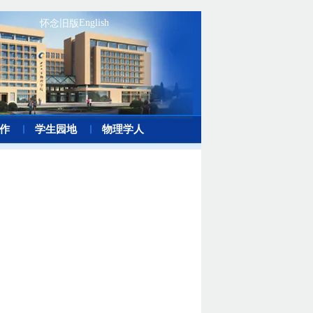
English
怀念旧版
作
学生园地
物理学人