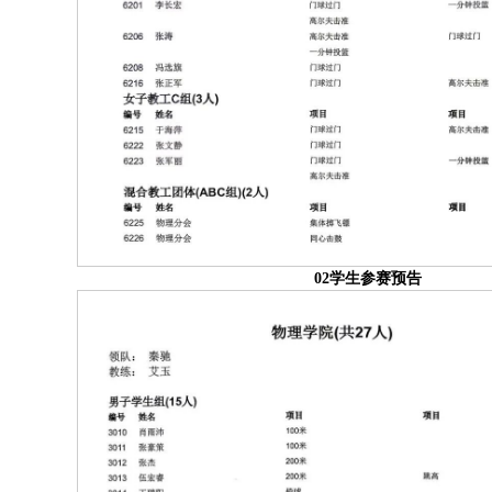
02学生参赛预告