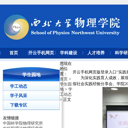
首页
开云手机网页
学科建设
人才培养
科学研
版登录入口
您现在
的位
开云手机网页版登录入口“实践
置
：
学生园地
为深化实践育人成效，展现
首页
>
假社会实践经验分享会。学院2
学生园
学工动态
地
>
学
工动态
学子风采
> 正文
下载专区
友情链接
中国科学院物理研究所