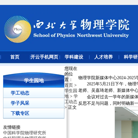
首页
开云手机网页
学科建设
人才培养
科学研
版登录入口
您现在
的位
物理学院新媒体中心2024-20
置
：
学生园地
2025年5月21日下午，物
首页
>
老师、吴嘉琦老师、新媒体中
学生园
学工动态
地
>
学
会议对过去一学年的新媒
工动态
学子风采
反思不足与问题，同时明确新
> 正文
下载专区
友情链接
中国科学院物理研究所