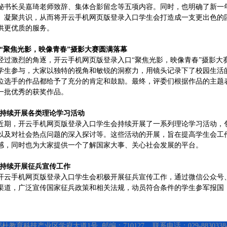
秘书长吴嘉琦老师致辞、集体合影留念等五项内容。同时，也明确了新一
、凝聚共识，从而将开云手机网页版登录入口学生会打造成一支更出色的
供更优质的服务。
·“聚焦光影，映像青春”摄影大赛圆满落幕
经过激烈的角逐，开云手机网页版登录入口“聚焦光影，映像青春”摄影大
学生参与，大家以独特的视角和敏锐的洞察力，用镜头记录下了校园生活
位选手的作品都给予了充分的肯定和鼓励。最终，评委们根据作品的主题
一批优秀的获奖作品。
·持续开展各类理论学习活动
近期，开云手机网页版登录入口学生会持续开展了一系列理论学习活动，
以及对社会热点问题的深入探讨等。这些活动的开展，旨在提高学生会工
感，同时也为大家提供一个了解国家大事、关心社会发展的平台。
·持续开展征兵宣传工作
开云手机网页版登录入口学生会积极开展征兵宣传工作，通过微信公众号
渠道，广泛宣传国家征兵政策和相关法规，动员符合条件的学生参军报国
育科技产业区学府大道1号 邮编：710127 联系电话：029-88303384 传真