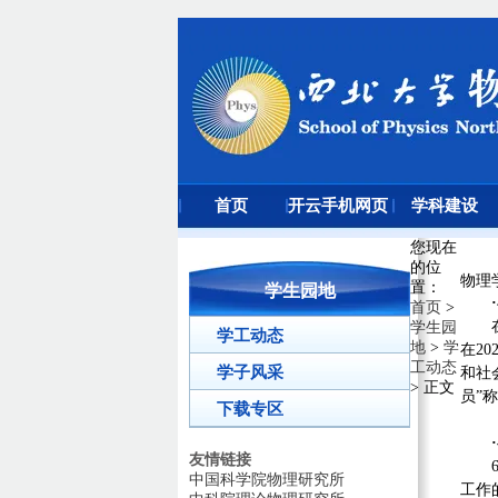
首页
开云手机网页
学科建设
版登录入口
您现在
的位
物理
置
：
学生园地
首页
>
学生园
学工动态
地
>
学
在2
工动态
学子风采
和社
> 正文
员”
下载专区
友情链接
中国科学院物理研究所
工作