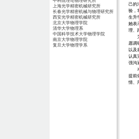
中科院理论物理研究所
己的
上海光学精密机械研究所
验，
长春光学精密机械与物理研究所
西安光学精密机械研究所
生升
北京大学物理学院
她表
清华大学物理系
理、
中国科学技术大学物理学院
南京大学物理学院
愿调
复旦大学物理学系
以及
认真
强沟
提前
情、