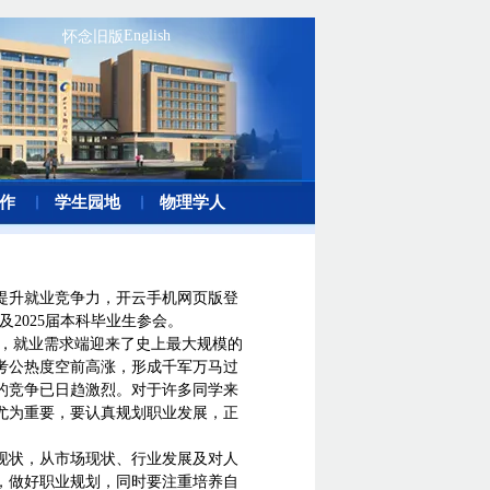
English
怀念旧版
作
学生园地
物理学人
，提升就业竞争力，开云手机网页版登
及2025届本科毕业生参会。
长，就业需求端迎来了史上最大规模的
考公热度空前高涨，形成千军万马过
业的竞争已日趋激烈。对于许多同学来
尤为重要，要认真规划职业发展，正
现状，从市场现状、行业发展及对人
，做好职业规划，同时要注重培养自