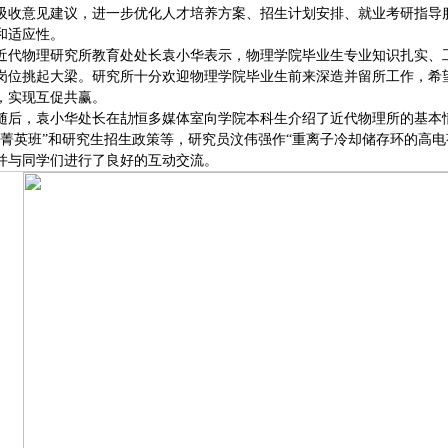
吸收意见建议，进一步优化人才培养方案、招生计划安排、就业考研指导
和适应性。
近代物理研究所教育处处长袁小华表示，物理学院毕业生专业知识扎实、
岗位挑起大梁。研究所十分欢迎物理学院毕业生前来深造并留所工作，希
，实现互促共赢。
随后，袁小华处长在劼恒多媒体室向学院本科生介绍了近代物理所的基本
“菁英班”和研究生招生政策等，研究员汶伟强作“重离子冷却储存环的高电
并与同学们进行了良好的互动交流。