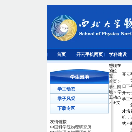
首页
开云手机网页
学科建设
版登录入口
您现在
的位
开云
置
：
学生园地
首页
>
日下
学生园
学工动态
地
>
学
开云
工动态
学子风采
学工
> 正文
下载专区
才培
机，
友情链接
式不
中国科学院物理研究所