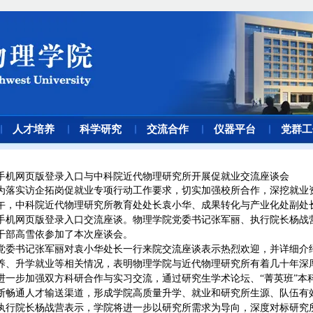
人才培养
科学研究
交流合作
仪器平台
党群工
手机网页版登录入口与中科院近代物理研究所开展促就业交流座谈会
为落实访企拓岗促就业专项行动工作要求，切实加强校所合作，深挖就业资
午，中科院近代物理研究所教育处处长袁小华、成果转化与产业化处副处
手机网页版登录入口交流座谈。物理学院党委书记张军丽、执行院长杨战
干部高雪依参加了本次座谈会。
党委书记张军丽对袁小华处长一行来院交流座谈表示热烈欢迎，并详细介
养、升学就业等相关情况，表明物理学院与近代物理研究所有着几十年深
进一步加强双方科研合作与实习交流，通过研究生学术论坛、“菁英班”本
断畅通人才输送渠道，形成学院高质量升学、就业和研究所生源、队伍有
执行院长杨战营表示，学院将进一步以研究所需求为导向，深度对标研究