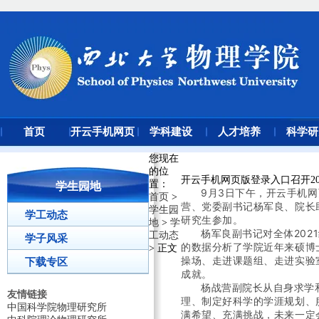
首页
开云手机网页
学科建设
人才培养
科学研
版登录入口
您现在
的位
开云手机网页版登录入口召开20
置
：
学生园地
9月3日下午，开云手机网
首页
>
营、党委副书记杨军良、院长
学生园
学工动态
研究生参加。
地
>
学
杨军良副书记对全体20
工动态
学子风采
的数据分析了学院近年来硕博
> 正文
操场、走进课题组、走进实验
下载专区
成就。
杨战营副院长从自身求学
友情链接
理、制定好科学的学涯规划、
中国科学院物理研究所
满希望、充满挑战，未来一定