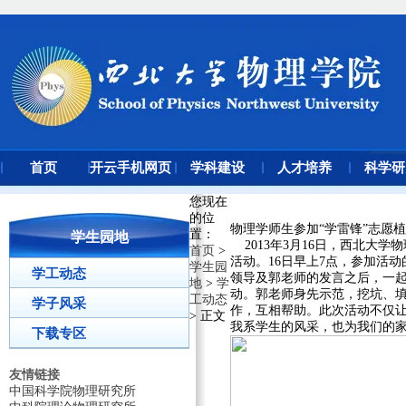
首页
开云手机网页
学科建设
人才培养
科学研
版登录入口
您现在
的位
物理学师生参加“学雷锋”志愿
置
：
学生园地
2013年3月16日，西北大
首页
>
活动。16日早上7点，参加活
学生园
学工动态
领导及郭老师的发言之后，一
地
>
学
动。郭老师身先示范，挖坑、
工动态
学子风采
作，互相帮助。此次活动不仅
> 正文
我系学生的风采，也为我们的
下载专区
友情链接
中国科学院物理研究所