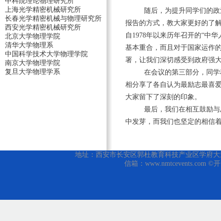
中科院理论物理研究所
上海光学精密机械研究所
随后，为提升同学们的政
长春光学精密机械与物理研究所
报告的方式，教大家更好的了解
西安光学精密机械研究所
自
1978
年以来历年召开的“中华
北京大学物理学院
清华大学物理系
基本重合，而且对于国家运作的
中国科学技术大学物理学院
署，让我们深切感受到政府强
南京大学物理学院
复旦大学物理学系
在会议的第三部分，同学
相分享了各自认为最励志最喜
大家留下了深刻的印象。
最后，我们在相互鼓励与
中发芽，而我们也坚定的相信
地址：西安市长安区郭杜教育科技产业区学府大道1号 邮编
信箱：www.nmtcevents.com 