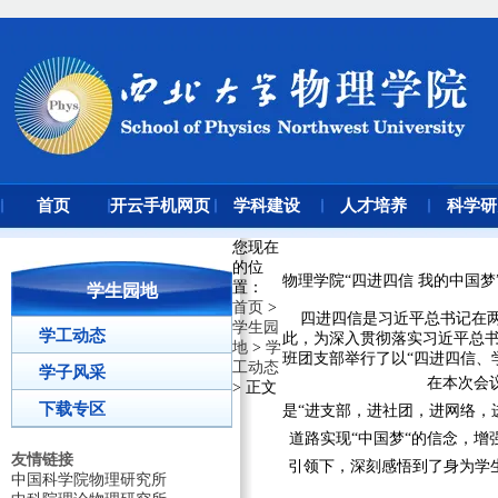
首页
开云手机网页
学科建设
人才培养
科学研
版登录入口
您现在
的位
物理学院“四进四信 我的中国梦
置
：
学生园地
首页
>
四进四信是习近平总书记在两
学生园
学工动态
此，为深入贯彻落实习近平总
地
>
学
班团支部举行了以“四进四信、
工动态
学子风采
在本次会
> 正文
下载专区
是“进支部，进社团，进网络，
道路实现“中国梦“的信念，
友情链接
引领下，深刻感悟到了身为学
中国科学院物理研究所