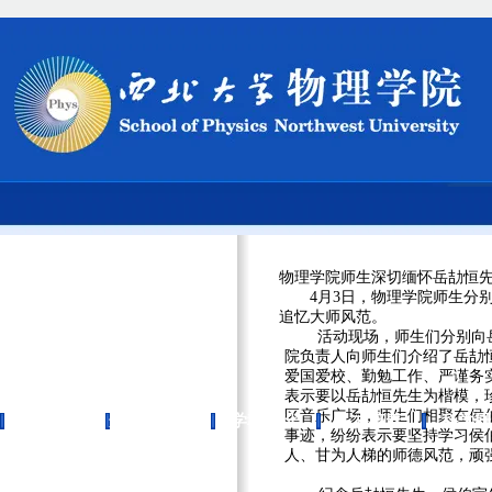
物理学院师生深切缅怀岳劼恒
4月3日，物理学院师生分别
追忆大师风范。
活动现场，师生们分别向岳劼
院负责人向师生们介绍了岳劼
爱国爱校、勤勉工作、严谨务
表示要以岳劼恒先生为楷模，
区音乐广场，师生们相聚在侯
首页
开云手机网页
学科建设
人才培养
科学研
事迹，纷纷表示要坚持学习侯
人、甘为人梯的师德风范，顽
版登录入口