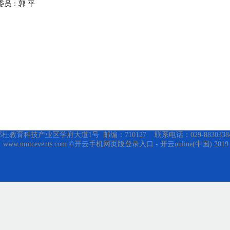
委员
：
郭
平
育科技产业区学府大道1号 邮编：710127 联系电话：029-88303384 传真
ww.nmtcevents.com ©开云手机网页版登录入口 - 开云online(中国) 2019 