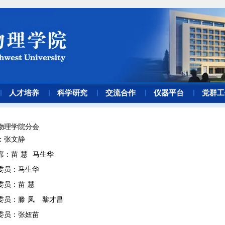
人才培养
科学研究
交流合作
仪器平台
党群工
物理学院分会
：
张
文静
席
：
苗
慧
马生华
委员：马生华
委员
：
苗
慧
委员
：
滕
凤
黎才昌
委员
：
张妞苗