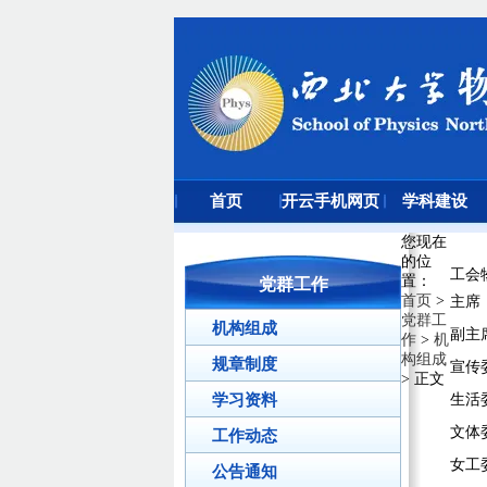
首页
开云手机网页
学科建设
版登录入口
您现在
的位
工会
置
：
党群工作
首页
>
主席
党群工
机构组成
副主
作
>
机
构组成
规章制度
宣传
> 正文
学习资料
生活
文体
工作动态
女工
公告通知